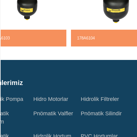
A6103
178A6104
lerimiz
lik Pompa
Hidro Motorlar
Hidrolik Filtreler
atik
Pnömatik Valfler
Pnömatik Silindir
um
atik
Hidrolik Hortum
PVC Hortumlar