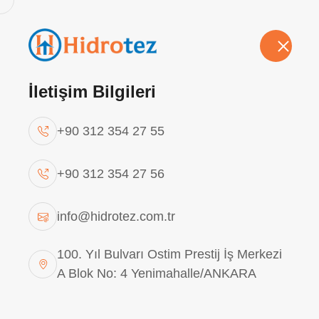
Hakkımızda
Vizyon-Misyon
Politikalarımız
Sü
Hİ
İletişim Bilgileri
+90 312 354 27 55
HİDROLİK AKÜMÜ
+90 312 354 27 56
ANA SAYFA
HİDROLİK AKÜMÜLATÖRL
info@hidrotez.com.tr
100. Yıl Bulvarı Ostim Prestij İş Merkezi
A Blok No: 4 Yenimahalle/ANKARA