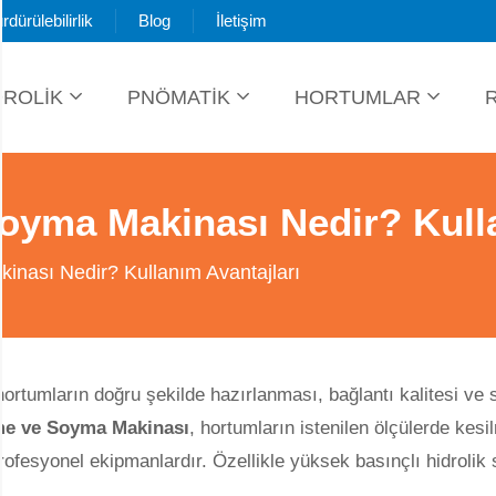
rdürülebilirlik
Blog
İletişim
DROLİK
PNÖMATİK
HORTUMLAR
yma Makinası Nedir? Kulla
nası Nedir? Kullanım Avantajları
hortumların doğru şekilde hazırlanması, bağlantı kalitesi ve
e ve Soyma Makinası
, hortumların istenilen ölçülerde kes
rofesyonel ekipmanlardır. Özellikle yüksek basınçlı hidrolik