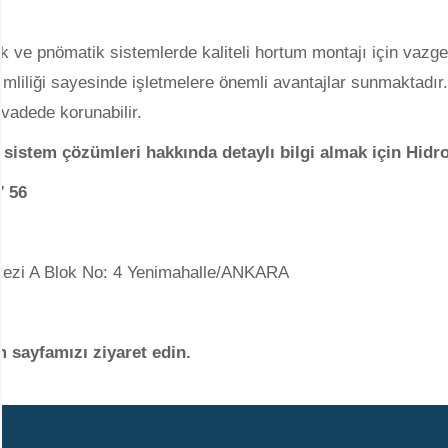
lik ve pnömatik sistemlerde kaliteli hortum montajı için vaz
imliliği sayesinde işletmelere önemli avantajlar sunmaktadır
 vadede korunabilir.
istem çözümleri hakkında detaylı bilgi almak için Hidrote
7 56
erkezi A Blok No: 4 Yenimahalle/ANKARA
im sayfamızı ziyaret edin.