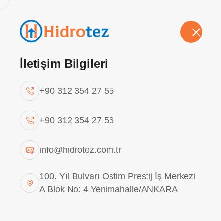
Hakkımızda
Vizyon-Misyon
Politikalarımız
Sü
Hİ
İletişim Bilgileri
+90 312 354 27 55
Hortum Kesme ve So
+90 312 354 27 56
ANA SAYFA
Hortum Kesme ve Soyma Maki
info@hidrotez.com.tr
100. Yıl Bulvarı Ostim Prestij İş Merkezi
Hidrolik ve pnömatik sistemlerde kullanılan 
A Blok No: 4 Yenimahalle/ANKARA
sahiptir. Bu süreçte kullanılan
Hortum Kesm
işlemine uygun hale getirilmesini sağlayan p
uzun ömürlü ve güvenli kullanım sunar.