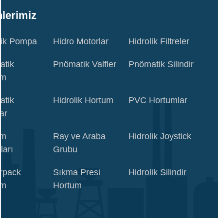
lerimiz
lik Pompa
Hidro Motorlar
Hidrolik Filtreler
atik
Pnömatik Valfler
Pnömatik Silindir
um
atik
Hidrolik Hortum
PVC Hortumlar
ar
um
Ray ve Araba
Hidrolik Joystick
ları
Grubu
rpack
Sıkma Presi
Hidrolik Silindir
um
Hortum