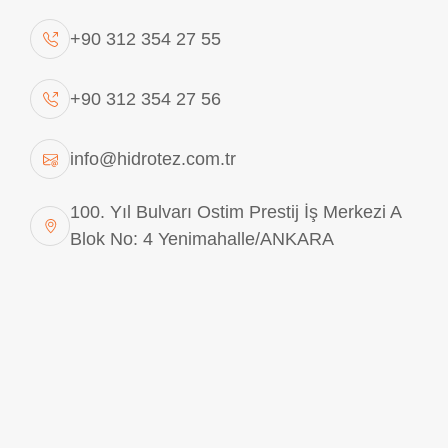
Pnömatik sistemler, basınçlı hava ile çalışan ve birçok
+90 312 354 27 55
endüstriyel uygulamada pratik, ekonomik ve güvenli
çözümler sunan otomasyon sistemleridir. Günümüzde
+90 312 354 27 56
üretim tesislerinden atölyelere, paketleme hatlarından
montaj istasyonlarına kadar çok geniş bir kullanım
info@hidrotez.com.tr
alanına sahiptir. Biz, Hidrotez Hidrolik Makina olarak,
pnömatik sistemlerin özellikle hız, temizlik ve
100. Yıl Bulvarı Ostim Prestij İş Merkezi A
Blok No: 4 Yenimahalle/ANKARA
güvenliğin ön planda olduğu uygulamalarda önemli
avantajlar sağladığını düşünüyoruz.
Pnömatik sistemlerin en büyük avantajlarından biri,
temiz ve güvenli bir enerji kaynağı olan havayı
kullanmalarıdır. Bu sayede gıda, ilaç, ambalaj ve
elektronik gibi hijyenin kritik olduğu sektörlerde güvenle
tercih edilirler. Yağ sızıntısı veya çevreyi kirletme riski