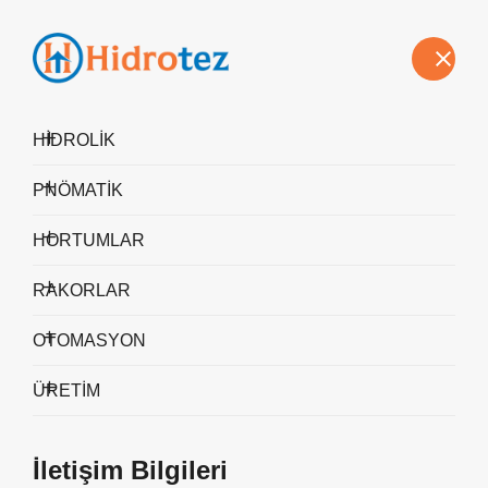
Hakkımızda
Vizyon-Misyon
Politikalarımız
Sürdürülebilirlik
Blog
İletişim
HİDROLİK
PNÖMATİK
Manometreler
HORTUMLAR
ANA SAYFA
Manometreler
RAKORLAR
OTOMASYON
ÜRETİM
İletişim Bilgileri