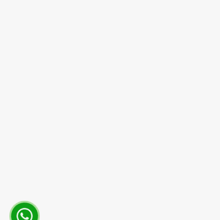
Hidrolik Silindir
İletişim Bilgileri
Telefon:
+90 312 354 27 55
Telefon:
+90 312 354 27 56
E-Posta:
info@hidrotez.com.tr
Adres:
100. Yıl Bulvarı Ostim Prestij İş Merkezi A
Blok No: 4 Yenimahalle/ANKARA
©
2026
Hidrotez Hidrolik Makina. All Rights Reserved