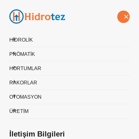
Hakkımızda
Vizyon-Misyon
Politikalarımız
Sürdürülebilirlik
Blog
İletişim
HİDROLİK
PNÖMATİK
Oleocon Malzemeler
HORTUMLAR
ANA SAYFA
Oleocon Malzemeler
RAKORLAR
OTOMASYON
ÜRETİM
İletişim Bilgileri