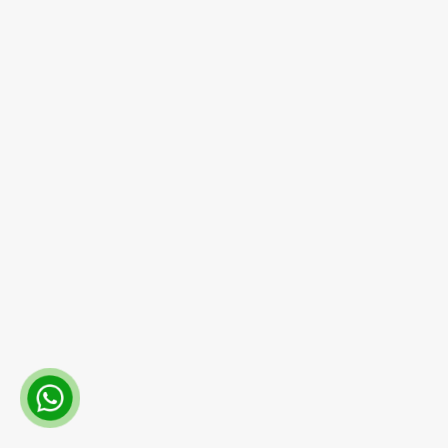
Hidrotez olarak, endüstriyel hidrolik, pnömatik ve
otomasyon sistemlerinde güvenilir çözümler sunuyor;
kaliteli ve yenilikçi ürünlerimizle müşterilerimizin
verimliliğini artırmayı hedefliyoruz.
Hidrotez
Ürünlerimiz
Hidrolik Pompa
Hidro Motorlar
Hidrolik Filtreler
Pnömatik Hortum
Pnömatik Valfler
Pnömatik Silindir
Pnömatik Vanalar
Hidrolik Hortum