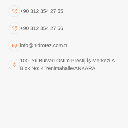
Hidrolik sistemlerde güvenli ve sızdırmaz bağlantılar
+90 312 354 27 55
oluşturmak, sistem performansının sürdürülebilirliği
açısından kritik öneme sahiptir. Bu noktada
SAE
+90 312 354 27 56
Adaptör
, farklı bağlantı tiplerini bir araya getirmek ve
hidrolik devrelerde güvenilir geçişler sağlamak
info@hidrotez.com.tr
amacıyla kullanılan önemli bağlantı elemanlarından
biridir. Özellikle yüksek basınç altında çalışan hidrolik
100. Yıl Bulvarı Ostim Prestij İş Merkezi A
Blok No: 4 Yenimahalle/ANKARA
sistemlerde tercih edilen SAE adaptörler, dayanıklılık
ve güvenlik açısından önemli avantajlar sunmaktadır.
Endüstriyel tesislerden mobil hidrolik uygulamalara
kadar geniş kullanım alanına sahip olan SAE Adaptör
çözümleri, sistemlerin daha verimli ve sorunsuz
çalışmasına katkı sağlar.
SAE Adaptör Nedir?